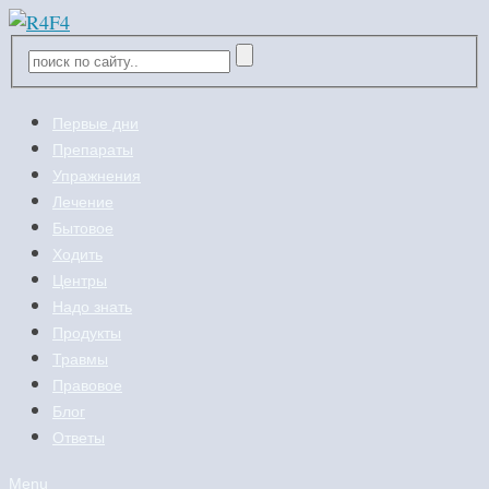
Первые дни
Препараты
Упражнения
Лечение
Бытовое
Ходить
Центры
Надо знать
Продукты
Травмы
Правовое
Блог
Ответы
Menu