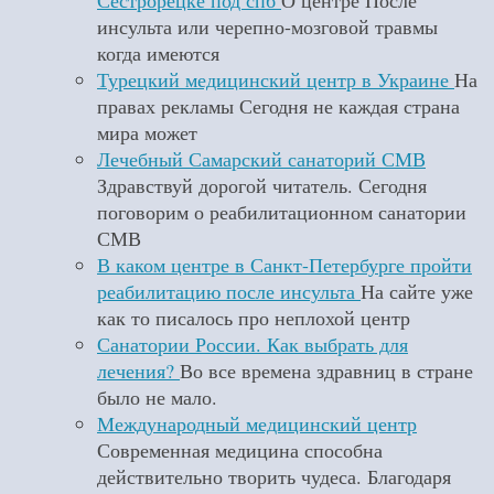
Сестрорецке под спб
О центре После
инсульта или черепно-мозговой травмы
когда имеются
Турецкий медицинский центр в Украине
На
правах рекламы Сегодня не каждая страна
мира может
Лечебный Самарский санаторий СМВ
Здравствуй дорогой читатель. Сегодня
поговорим о реабилитационном санатории
СМВ
В каком центре в Санкт-Петербурге пройти
реабилитацию после инсульта
На сайте уже
как то писалось про неплохой центр
Санатории России. Как выбрать для
лечения?
Во все времена здравниц в стране
было не мало.
Международный медицинский центр
Современная медицина способна
действительно творить чудеса. Благодаря