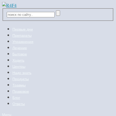
Первые дни
Препараты
Упражнения
Лечение
Бытовое
Ходить
Центры
Надо знать
Продукты
Травмы
Правовое
Блог
Ответы
Menu