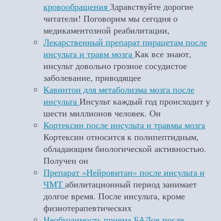
кровообращения
Здравствуйте дорогие
читатели! Поговорим мы сегодня о
медикаментозной реабилитации,
Лекарственный препарат пирацетам после
инсульта и травм мозга
Как все знают,
инсульт довольно грозное сосудистое
заболевание, приводящее
Кавинтон для метаболизма мозга после
инсульта
Инсульт каждый год происходит у
шести миллионов человек. Он
Кортексин после инсульта и травмы мозга
Кортексин относится к полипептидным,
обладающим биологической активностью.
Получен он
Препарат «Нейровитан» после инсульта и
ЧМТ
абилитационный период занимает
долгое время. После инсульта, кроме
физиотерапевтических
Необходимость приема БАДов после