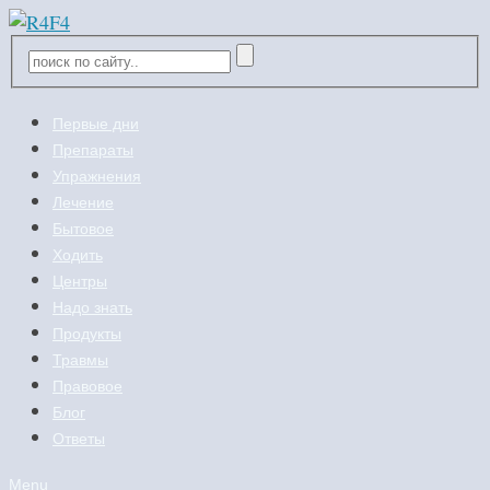
Первые дни
Препараты
Упражнения
Лечение
Бытовое
Ходить
Центры
Надо знать
Продукты
Травмы
Правовое
Блог
Ответы
Menu