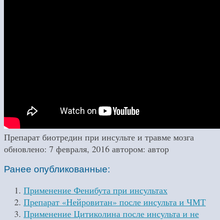
Препарат биотредин при инсульте и травме мозга
обновлено:
7 февраля, 2016
автором:
автор
Ранее опубликованные:
Применение Фенибута при инсультах
Препарат «Нейровитан» после инсульта и ЧМТ
Применение Цитиколина после инсульта и не