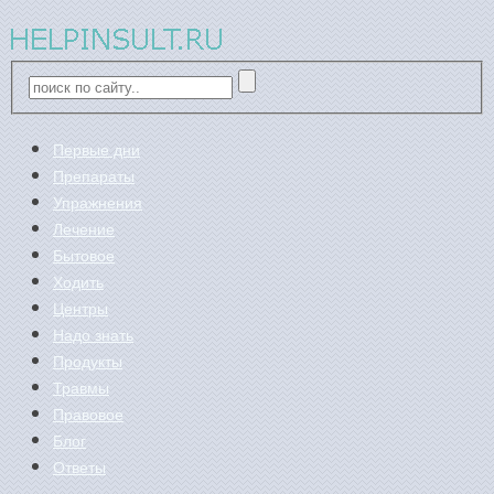
Первые дни
Препараты
Упражнения
Лечение
Бытовое
Ходить
Центры
Надо знать
Продукты
Травмы
Правовое
Блог
Ответы