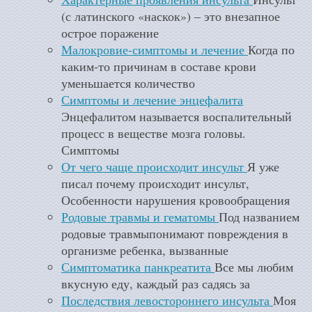
(с латинского «наскок») – это внезапное
острое поражение
Малокровие-симптомы и лечение
Когда по
каким-то причинам в составе крови
уменьшается количество
Симптомы и лечение энцефалита
Энцефалитом называется воспалительный
процесс в веществе мозга головы.
Симптомы
От чего чаще происходит инсульт
Я уже
писал почему происходит инсульт,
Особенности нарушения кровообращения
Родовые травмы и гематомы
Под названием
родовые травмыпонимают повреждения в
организме ребенка, вызванные
Симптоматика панкреатита
Все мы любим
вкусную еду, каждый раз садясь за
Последствия левостороннего инсульта
Моя