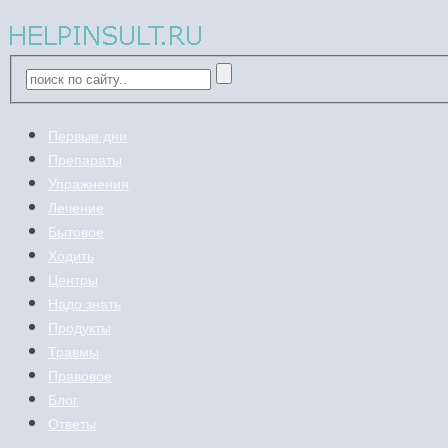
Первые дни
Препараты
Упражнения
Лечение
Бытовое
Ходить
Центры
Надо знать
Продукты
Травмы
Правовое
Блог
Ответы