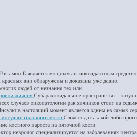
Витамин Е является мощным антиоксидантным средством
 красных вин обнаружены и доказаны уже давно.
многих людей от незнания тех или
кровоизлияния
Субарахноидальное пространство – пазуха
всех случаев онкопатологии рак яичников стоит на седь
нсульт в настоящий момент является одним из самых се
 инсульте головного мозга
Сложно дать какой либо прогно
ие костного нароста на пяточной кости
ктор невролог специализируется на заболеваниях центр