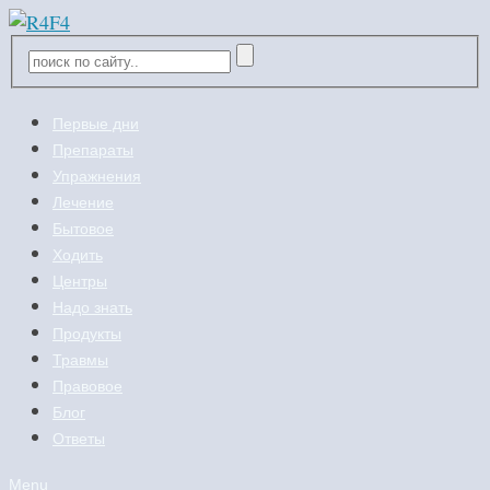
Первые дни
Препараты
Упражнения
Лечение
Бытовое
Ходить
Центры
Надо знать
Продукты
Травмы
Правовое
Блог
Ответы
Menu