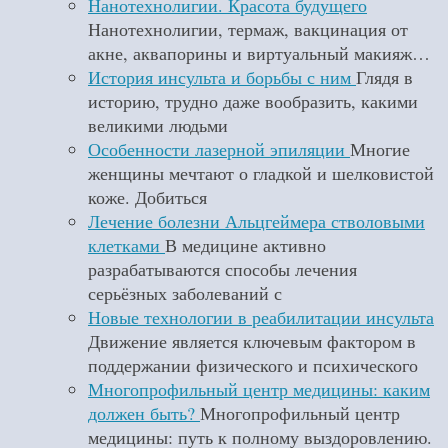
Нанотехнолигии. Красота будущего
Нанотехнолигии, термаж, вакцинация от
акне, аквапорины и виртуальный макияж…
История инсульта и борьбы с ним
Глядя в
историю, трудно даже вообразить, какими
великими людьми
Особенности лазерной эпиляции
Многие
женщины мечтают о гладкой и шелковистой
коже. Добиться
Лечение болезни Альцгеймера стволовыми
клетками
В медицине активно
разрабатываются способы лечения
серьёзных заболеваний с
Новые технологии в реабилитации инсульта
Движение является ключевым фактором в
поддержании физического и психического
Многопрофильный центр медицины: каким
должен быть?
Многопрофильный центр
медицины: путь к полному выздоровлению.