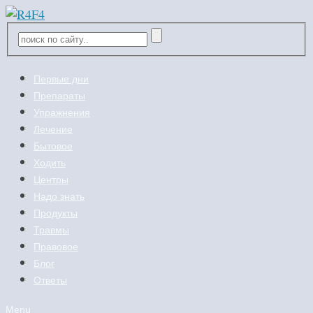
Первые дни
Препараты
Упражнения
Лечение
Бытовое
Ходить
Центры
Надо знать
Продукты
Травмы
Правовое
Блог
Ответы
Menu