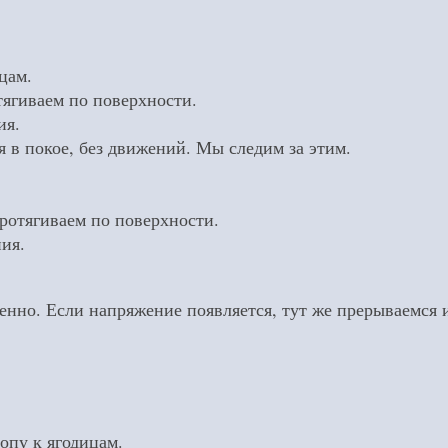
цам.
тягиваем по поверхности.
ия.
я в покое, без движений. Мы следим за этим.
протягиваем по поверхности.
ия.
нно. Если напряжение появляется, тут же прерываемся и
пу к ягодицам.