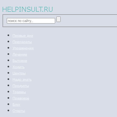
Первые дни
Препараты
Упражнения
Лечение
Бытовое
Ходить
Центры
Надо знать
Продукты
Травмы
Правовое
Блог
Ответы