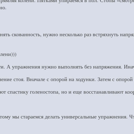
мляя колени. Пятками упираемся в пол. Стопы «смотря
но.
нять скованность, нужно несколько раз встряхнуть напр
лени)))
оги. А упражнения нужно выполнять без напряжения. Инач
ение стоя. Вначале с опорой на ходунки. Затем с опорой 
ают спастику голеностопа, но и еще восстанавливают к
этому мы стараемся делать универсальные упражнения. Ч